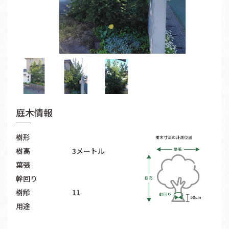
庭木情報
樹形
樹高
3メートル
葉張
幹回り
樹齢
11
用途