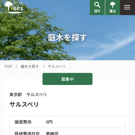
探す
譲る
庭木を探す
TOP
庭木を探す
サルスベリ
募集中
東京都 サルスベリ
サルスベリ
譲渡費用
0円
移植費用目安
要確認