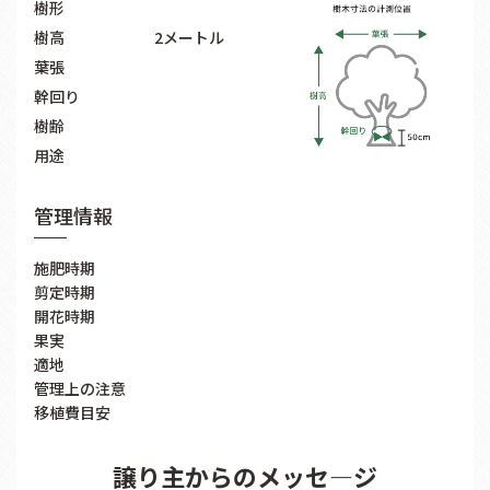
樹形
樹高
2メートル
葉張
幹回り
樹齢
用途
管理情報
施肥時期
剪定時期
開花時期
果実
適地
管理上の注意
移植費目安
譲り主からのメッセ―ジ